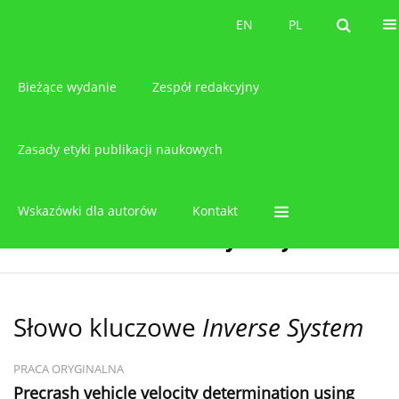
O czasopiśmie
EN
PL
EN
PL
Bieżące wydanie
Zespół redakcyjny
Zasady etyki publikacji naukowych
Wskazówki dla autorów
Kontakt
Słowo kluczowe
Inverse System
PRACA ORYGINALNA
Precrash vehicle velocity determination using