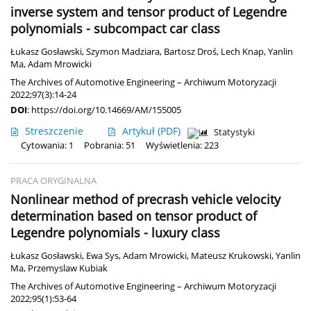
inverse system and tensor product of Legendre
polynomials - subcompact car class
Łukasz Gosławski
,
Szymon Madziara
,
Bartosz Droś
,
Lech Knap
,
Yanlin
Ma
,
Adam Mrowicki
The Archives of Automotive Engineering – Archiwum Motoryzacji
2022;97(3):14-24
DOI
:
https://doi.org/10.14669/AM/155005
Streszczenie
Artykuł
(PDF)
Statystyki
Cytowania: 1
Pobrania: 51
Wyświetlenia: 223
PRACA ORYGINALNA
Nonlinear method of precrash vehicle velocity
determination based on tensor product of
Legendre polynomials - luxury class
Łukasz Gosławski
,
Ewa Sys
,
Adam Mrowicki
,
Mateusz Krukowski
,
Yanlin
Ma
,
Przemyslaw Kubiak
The Archives of Automotive Engineering – Archiwum Motoryzacji
2022;95(1):53-64