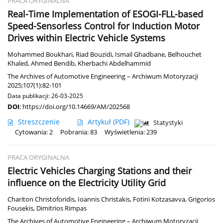
PRACA ORYGINALNA
Real-Time Implementation of ESOGI-FLL-based
Speed-Sensorless Control for Induction Motor
Drives within Electric Vehicle Systems
Mohammed Boukhari
,
Riad Bouzidi
,
Ismail Ghadbane
,
Belhouchet
Khaled
,
Ahmed Bendib
,
Kherbachi Abdelhammid
The Archives of Automotive Engineering – Archiwum Motoryzacji
2025;107(1):82-101
Data publikacji: 26-03-2025
DOI
:
https://doi.org/10.14669/AM/202568
Streszczenie
Artykuł
(PDF)
Statystyki
Cytowania: 2
Pobrania: 83
Wyświetlenia: 239
PRACA ORYGINALNA
Electric Vehicles Charging Stations and their
influence on the Electricity Utility Grid
Chariton Christoforidis
,
Ioannis Christakis
,
Fotini Kotzasavva
,
Grigorios
Fousekis
,
Dimitrios Rimpas
The Archives of Automotive Engineering – Archiwum Motoryzacji