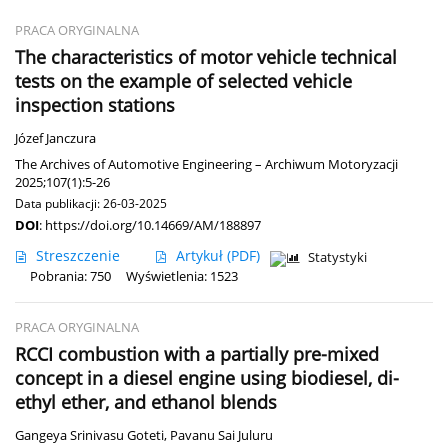
PRACA ORYGINALNA
The characteristics of motor vehicle technical
tests on the example of selected vehicle
inspection stations
Józef Janczura
The Archives of Automotive Engineering – Archiwum Motoryzacji
2025;107(1):5-26
Data publikacji: 26-03-2025
DOI
:
https://doi.org/10.14669/AM/188897
Streszczenie
Artykuł
(PDF)
Statystyki
Pobrania: 750
Wyświetlenia: 1523
PRACA ORYGINALNA
RCCI combustion with a partially pre-mixed
concept in a diesel engine using biodiesel, di-
ethyl ether, and ethanol blends
Gangeya Srinivasu Goteti
,
Pavanu Sai Juluru