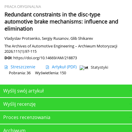
PRACA ORYGINALNA
Redundant constraints in the disc-type
automotive brake mechanisms: influence and
elimination
Vladyslav Protsenko
,
Sergiy Rusanov
,
Glib Shikarev
The Archives of Automotive Engineering – Archiwum Motoryzacji
2026;111(1):97-115
DOI
:
https://doi.org/10.14669/AM/218873
Streszczenie
Artykuł
(PDF)
Statystyki
Pobrania: 36
Wyświetlenia: 150
Wyślij swój artykuł
Wyślij recenzję
Proces recenzowania
Archiwum