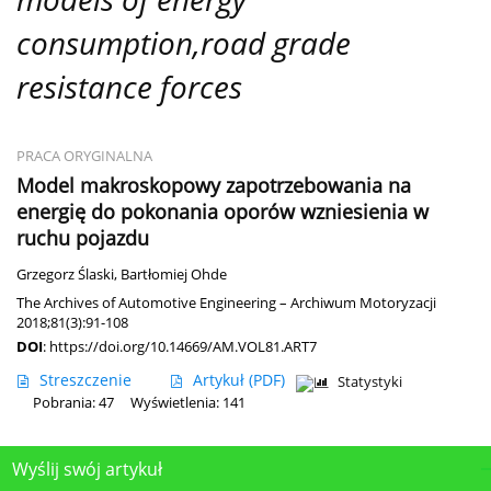
consumption,road grade
resistance forces
PRACA ORYGINALNA
Model makroskopowy zapotrzebowania na
energię do pokonania oporów wzniesienia w
ruchu pojazdu
Grzegorz Ślaski
,
Bartłomiej Ohde
The Archives of Automotive Engineering – Archiwum Motoryzacji
2018;81(3):91-108
DOI
:
https://doi.org/10.14669/AM.VOL81.ART7
Streszczenie
Artykuł
(PDF)
Statystyki
Pobrania: 47
Wyświetlenia: 141
Wyślij swój artykuł