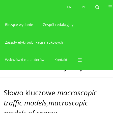
O czasopiśmie
EN
PL
EN
PL
Bieżące wydanie
Zespół redakcyjny
Zasady etyki publikacji naukowych
Wskazówki dla autorów
Kontakt
Słowo kluczowe
macroscopic
traffic models,macroscopic
models of energy