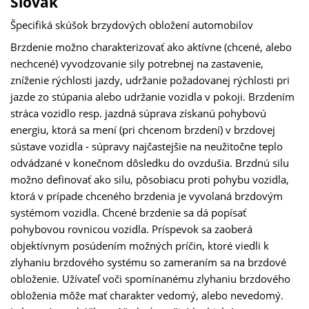
Slovak
Špecifiká skúšok brzydových obložení automobilov
Brzdenie možno charakterizovať ako aktívne (chcené, alebo
nechcené) vyvodzovanie sily potrebnej na zastavenie,
zníženie rýchlosti jazdy, udržanie požadovanej rýchlosti pri
jazde zo stúpania alebo udržanie vozidla v pokoji. Brzdením
stráca vozidlo resp. jazdná súprava získanú pohybovú
energiu, ktorá sa mení (pri chcenom brzdení) v brzdovej
sústave vozidla - súpravy najčastejšie na neužitočne teplo
odvádzané v konečnom dôsledku do ovzdušia. Brzdnú silu
možno definovať ako silu, pôsobiacu proti pohybu vozidla,
ktorá v prípade chceného brzdenia je vyvolaná brzdovým
systémom vozidla. Chcené brzdenie sa dá popísať
pohybovou rovnicou vozidla. Príspevok sa zaoberá
objektívnym posúdením možných príčin, ktoré viedli k
zlyhaniu brzdového systému so zameraním sa na brzdové
obloženie. Užívateľ voči spomínanému zlyhaniu brzdového
obloženia môže mať charakter vedomý, alebo nevedomý.