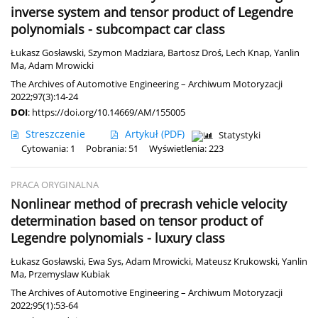
inverse system and tensor product of Legendre
polynomials - subcompact car class
Łukasz Gosławski
,
Szymon Madziara
,
Bartosz Droś
,
Lech Knap
,
Yanlin
Ma
,
Adam Mrowicki
The Archives of Automotive Engineering – Archiwum Motoryzacji
2022;97(3):14-24
DOI
:
https://doi.org/10.14669/AM/155005
Streszczenie
Artykuł
(PDF)
Statystyki
Cytowania: 1
Pobrania: 51
Wyświetlenia: 223
PRACA ORYGINALNA
Nonlinear method of precrash vehicle velocity
determination based on tensor product of
Legendre polynomials - luxury class
Łukasz Gosławski
,
Ewa Sys
,
Adam Mrowicki
,
Mateusz Krukowski
,
Yanlin
Ma
,
Przemyslaw Kubiak
The Archives of Automotive Engineering – Archiwum Motoryzacji
2022;95(1):53-64