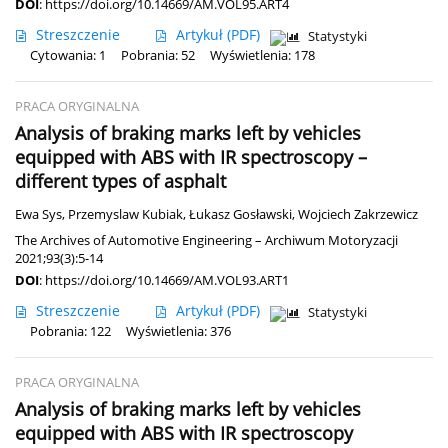
DOI
:
https://doi.org/10.14669/AM.VOL95.ART4
Streszczenie
Artykuł
(PDF)
Statystyki
Cytowania: 1
Pobrania: 52
Wyświetlenia: 178
PRACA ORYGINALNA
Analysis of braking marks left by vehicles
equipped with ABS with IR spectroscopy –
different types of asphalt
Ewa Sys
,
Przemyslaw Kubiak
,
Łukasz Gosławski
,
Wojciech Zakrzewicz
The Archives of Automotive Engineering – Archiwum Motoryzacji
2021;93(3):5-14
DOI
:
https://doi.org/10.14669/AM.VOL93.ART1
Streszczenie
Artykuł
(PDF)
Statystyki
Pobrania: 122
Wyświetlenia: 376
PRACA ORYGINALNA
Analysis of braking marks left by vehicles
equipped with ABS with IR spectroscopy