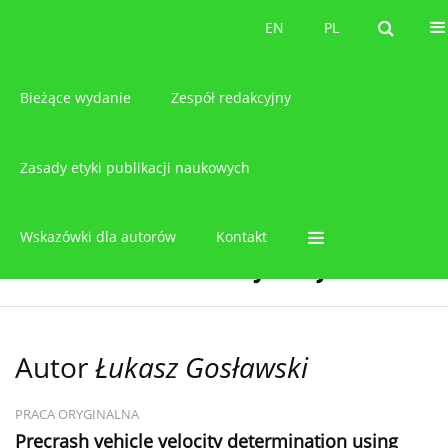
O czasopiśmie
EN
PL
EN
PL
Bieżące wydanie
Zespół redakcyjny
Zasady etyki publikacji naukowych
Wskazówki dla autorów
Kontakt
Autor
Łukasz Gosławski
PRACA ORYGINALNA
Precrash vehicle velocity determination using