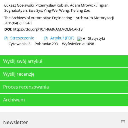
Łukasz Gosławski
,
Przemyslaw Kubiak
,
Adam Mrowicki
,
Tigran
Soghabatyan
,
Ewa Sys
,
Ying-Wei Wang
,
Tiefang Zou
The Archives of Automotive Engineering – Archiwum Motoryzacji
2019;84(2):33-43
DOI
:
https://doi.org/10.14669/AM.VOL84.ART3
Streszczenie
Artykuł
(PDF)
Statystyki
Cytowania: 3
Pobrania: 293
Wyświetlenia: 1098
Wyślij swój artykuł
Wyślij recenzję
Proces recenzowania
Archiwum
Newsletter