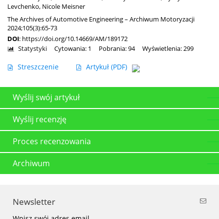
Levchenko
,
Nicole Meisner
The Archives of Automotive Engineering – Archiwum Motoryzacji
2024;105(3):65-73
DOI
:
https://doi.org/10.14669/AM/189172
Statystyki
Cytowania: 1
Pobrania: 94
Wyświetlenia: 299
Streszczenie
Artykuł
(PDF)
Wyślij swój artykuł
Wyślij recenzję
Proces recenzowania
Archiwum
Newsletter
Wpisz swój adres email