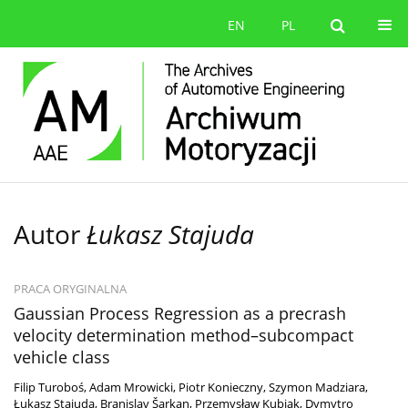
EN
PL
Autor
Łukasz Stajuda
PRACA ORYGINALNA
Gaussian Process Regression as a precrash
velocity determination method–subcompact
vehicle class
Filip Turoboś
,
Adam Mrowicki
,
Piotr Konieczny
,
Szymon Madziara
,
Łukasz Stajuda
,
Branislav Šarkan
,
Przemysław Kubiak
,
Dymytro