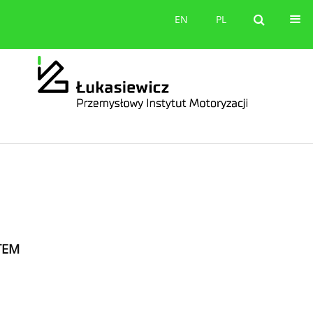
orów
Kontakt
EN
PL
EN
PL
TEM