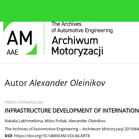
O czasopiśmie
Bieżące wydanie
Zespół redakcyjn
Autor
Alexander Oleinikov
PRACA ORYGINALNA
INFRASTRUCTURE DEVELOPMENT OF INTERNATIO
Natalia Lakhmetkina
,
Milos Poliak
,
Alexander Oleinikov
The Archives of Automotive Engineering – Archiwum Motoryzacji 2019;84
DOI
:
https://doi.org/10.14669/AM.VOL84.ART8