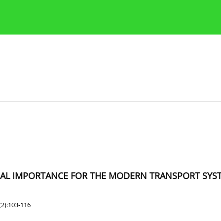
y
Zasady etyki publikacji naukowych
Wskazówki dla aut
NAL IMPORTANCE FOR THE MODERN TRANSPORT SYS
(2):103-116