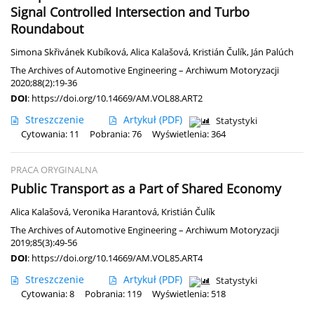
Signal Controlled Intersection and Turbo
Roundabout
Simona Skřivánek Kubíková
,
Alica Kalašová
,
Kristián Čulík
,
Ján Palúch
The Archives of Automotive Engineering – Archiwum Motoryzacji
2020;88(2):19-36
DOI
:
https://doi.org/10.14669/AM.VOL88.ART2
Streszczenie
Artykuł
(PDF)
Statystyki
Cytowania: 11
Pobrania: 76
Wyświetlenia: 364
PRACA ORYGINALNA
Public Transport as a Part of Shared Economy
Alica Kalašová
,
Veronika Harantová
,
Kristián Čulík
The Archives of Automotive Engineering – Archiwum Motoryzacji
2019;85(3):49-56
DOI
:
https://doi.org/10.14669/AM.VOL85.ART4
Streszczenie
Artykuł
(PDF)
Statystyki
Cytowania: 8
Pobrania: 119
Wyświetlenia: 518