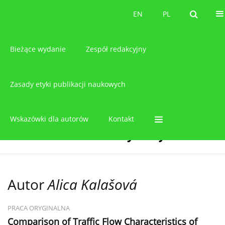
O czasopiśmie
EN
PL
EN
PL
Bieżące wydanie
Zespół redakcyjny
Zasady etyki publikacji naukowych
Wskazówki dla autorów
Kontakt
Autor
Alica Kalašová
PRACA ORYGINALNA
Comparison of Traffic Flow Characteristics of