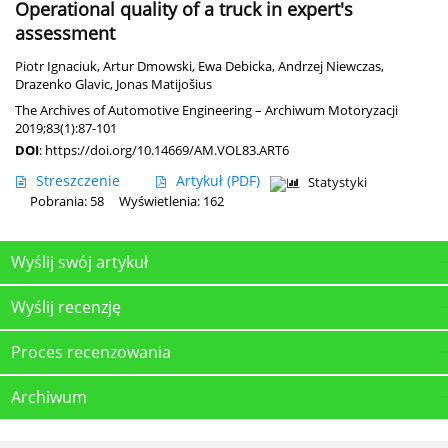
Operational quality of a truck in expert's
assessment
Piotr Ignaciuk
,
Artur Dmowski
,
Ewa Debicka
,
Andrzej Niewczas
,
Drazenko Glavic
,
Jonas Matijošius
The Archives of Automotive Engineering – Archiwum Motoryzacji
2019;83(1):87-101
DOI
:
https://doi.org/10.14669/AM.VOL83.ART6
Streszczenie
Artykuł
(PDF)
Statystyki
Pobrania: 58
Wyświetlenia: 162
Wyślij swój artykuł
Wyślij recenzję
Proces recenzowania
Archiwum