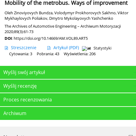
Mobility of the metrobus. Ways of improvement
Oleh Zinoviyovych Bundza
,
Volodymyr Prokhorovych Sakhno
,
Viktor
Mykhaylovych Poliakov
,
Dmytro Mykolayovych Yashchenko
The Archives of Automotive Engineering – Archiwum Motoryzacji
2020;89(3):61-73
DOI
:
https://doi.org/10.14669/AM.VOL89.ART5
Streszczenie
Artykuł
(PDF)
Statystyki
Cytowania: 3
Pobrania: 43
Wyświetlenia: 206
Wyślij swój artykuł
Wyślij recenzję
Proces recenzowania
Archiwum