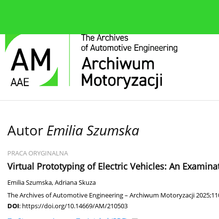
O czasopiśmie
Bieżące wydanie
Zespół redakcyjn
Autor
Emilia Szumska
PRACA ORYGINALNA
Virtual Prototyping of Electric Vehicles: An Examin
Emilia Szumska
,
Adriana Skuza
The Archives of Automotive Engineering – Archiwum Motoryzacji 2025;110
DOI
:
https://doi.org/10.14669/AM/210503