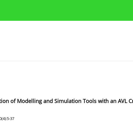
y
Zasady etyki publikacji naukowych
Wskazówki dla aut
ation of Modelling and Simulation Tools with an AVL C
(4):5-37