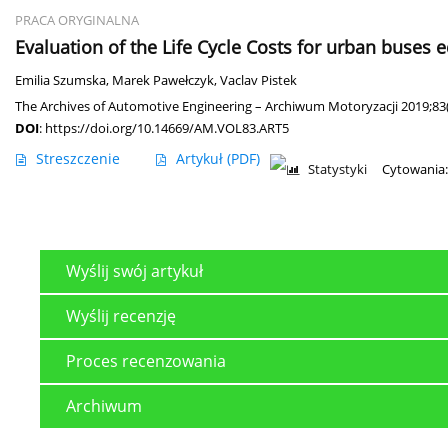
PRACA ORYGINALNA
Evaluation of the Life Cycle Costs for urban buses 
Emilia Szumska
,
Marek Pawełczyk
,
Vaclav Pistek
The Archives of Automotive Engineering – Archiwum Motoryzacji 2019;83(
DOI
:
https://doi.org/10.14669/AM.VOL83.ART5
Streszczenie
Artykuł
(PDF)
Statystyki
Cytowania:
Wyślij swój artykuł
Wyślij recenzję
Proces recenzowania
Archiwum