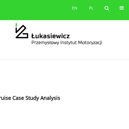
orów
Kontakt
EN
PL
EN
PL
ruise Case Study Analysis