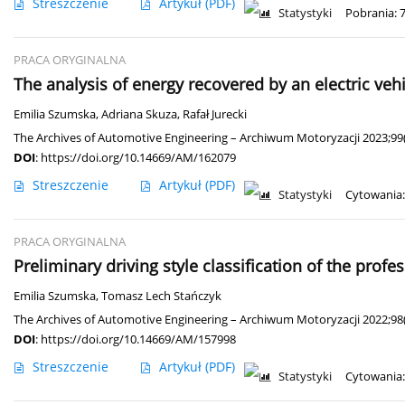
Streszczenie
Artykuł
(PDF)
Statystyki
Pobrania: 
PRACA ORYGINALNA
The analysis of energy recovered by an electric ve
Emilia Szumska
,
Adriana Skuza
,
Rafał Jurecki
The Archives of Automotive Engineering – Archiwum Motoryzacji 2023;99(
DOI
:
https://doi.org/10.14669/AM/162079
Streszczenie
Artykuł
(PDF)
Statystyki
Cytowania:
PRACA ORYGINALNA
Preliminary driving style classification of the profe
Emilia Szumska
,
Tomasz Lech Stańczyk
The Archives of Automotive Engineering – Archiwum Motoryzacji 2022;98(
DOI
:
https://doi.org/10.14669/AM/157998
Streszczenie
Artykuł
(PDF)
Statystyki
Cytowania: