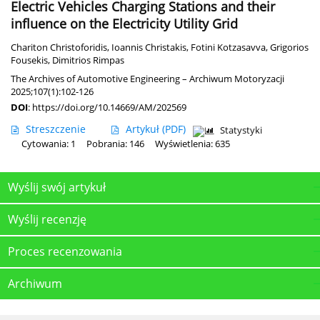
Electric Vehicles Charging Stations and their
influence on the Electricity Utility Grid
Chariton Christoforidis
,
Ioannis Christakis
,
Fotini Kotzasavva
,
Grigorios
Fousekis
,
Dimitrios Rimpas
The Archives of Automotive Engineering – Archiwum Motoryzacji
2025;107(1):102-126
DOI
:
https://doi.org/10.14669/AM/202569
Streszczenie
Artykuł
(PDF)
Statystyki
Cytowania: 1
Pobrania: 146
Wyświetlenia: 635
Wyślij swój artykuł
Wyślij recenzję
Proces recenzowania
Archiwum