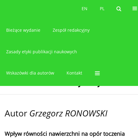
O czasopiśmie
EN
PL
EN
PL
Bieżące wydanie
Zespół redakcyjny
Zasady etyki publikacji naukowych
Wskazówki dla autorów
Kontakt
Autor
Grzegorz RONOWSKI
Wpływ równości nawierzchni na opór toczenia