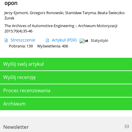
opon
Jerzy Ejsmont
,
Grzegorz Ronowski
,
Stanisław Taryma
,
Beata Świeczko-
Żurek
The Archives of Automotive Engineering – Archiwum Motoryzacji
2015;70(4):35-46
Streszczenie
Artykuł
(PDF)
Statystyki
Pobrania: 139
Wyświetlenia: 406
Wyślij swój artykuł
Wyślij recenzję
Proces recenzowania
Archiwum
Newsletter