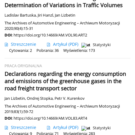
Determination of Variations in Traffic Volumes
Ladislav Bartuska
,
Jiri Hanzl
,
Jan Lizbetin
The Archives of Automotive Engineering – Archiwum Motoryzacji
2020;90(4):15-31
DOI
:
https://doi.org/10.14669/AM.VOL90.ART2
Streszczenie
Artykuł
(PDF)
Statystyki
Cytowania: 2
Pobrania: 36
Wyświetlenia: 173
PRACA ORYGINALNA
Declarations regarding the energy consumption
and emissions of the greenhouse gases in the
road freight transport sector
Jan Lizbetin
,
Ondrej Stopka
,
Petr V. Kurenkov
The Archives of Automotive Engineering – Archiwum Motoryzacji
2019;83(1):59-72
DOI
:
https://doi.org/10.14669/AM.VOL83.ART4
Streszczenie
Artykuł
(PDF)
Statystyki
Cytowania: 9
Pobrania: 71
Wyświetlenia: 283