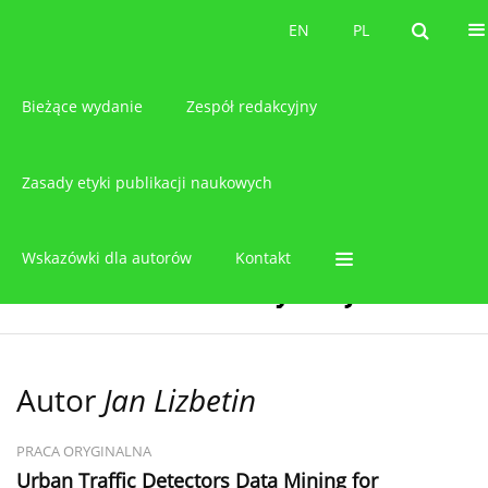
O czasopiśmie
EN
PL
EN
PL
Bieżące wydanie
Zespół redakcyjny
Zasady etyki publikacji naukowych
Wskazówki dla autorów
Kontakt
Autor
Jan Lizbetin
PRACA ORYGINALNA
Urban Traffic Detectors Data Mining for