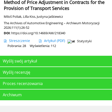
Method of Price Adjustment in Contracts for the
Provision of Transport Services
Miloš Poliak
,
Lilla Kiss
,
Justyna Jaśkiewicz
The Archives of Automotive Engineering – Archiwum Motoryzacji
2026;111(1):26-52
DOI
:
https://doi.org/10.14669/AM/218340
Streszczenie
Artykuł
(PDF)
Statystyki
Pobrania: 28
Wyświetlenia: 112
Wyślij swój artykuł
Wyślij recenzję
Proces recenzowania
Archiwum