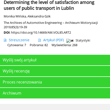
Determining the level of satisfaction among
users of public transport in Lublin
Monika Wińska
,
Aleksandra Gzik
The Archives of Automotive Engineering – Archiwum Motoryzacji
2019;85(3):19-39
DOI
:
https://doi.org/10.14669/AM.VOL85.ART2
Streszczenie
Artykuł
(PDF)
Statystyki
Cytowania: 7
Pobrania: 82
Wyświetlenia: 268
Wyślij swój artykuł
Wyślij recenzję
Proces recenzowania
Archiwum