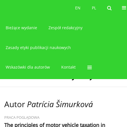
O czasopiśmie
EN
PL
EN
PL
Bieżące wydanie
Zespół redakcyjny
Zasady etyki publikacji naukowych
Wskazówki dla autorów
Kontakt
Autor
Patrícia Šimurková
PRACA POGLĄDOWA
The principles of motor vehicle taxation in