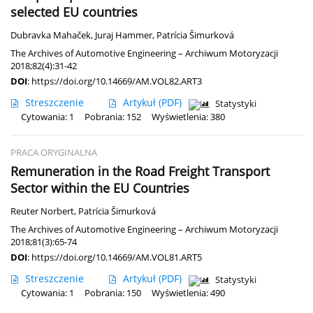
selected EU countries
Dubravka Mahaček
,
Juraj Hammer
,
Patrícia Šimurková
The Archives of Automotive Engineering – Archiwum Motoryzacji
2018;82(4):31-42
DOI
:
https://doi.org/10.14669/AM.VOL82.ART3
Streszczenie
Artykuł
(PDF)
Statystyki
Cytowania: 1
Pobrania: 152
Wyświetlenia: 380
PRACA ORYGINALNA
Remuneration in the Road Freight Transport
Sector within the EU Countries
Reuter Norbert
,
Patrícia Šimurková
The Archives of Automotive Engineering – Archiwum Motoryzacji
2018;81(3):65-74
DOI
:
https://doi.org/10.14669/AM.VOL81.ART5
Streszczenie
Artykuł
(PDF)
Statystyki
Cytowania: 1
Pobrania: 150
Wyświetlenia: 490