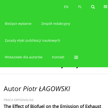
O czasopiśmie
EN
PL
EN
PL
Bieżące wydanie
Zespół redakcyjny
Zasady etyki publikacji naukowych
Wskazówki dla autorów
Kontakt
Autor
Piotr ŁAGOWSKI
PRACA ORYGINALNA
The Effect of Biofuel on the Emission of Exhaust