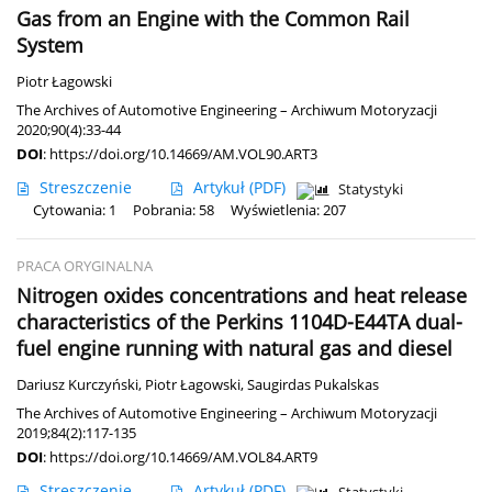
Gas from an Engine with the Common Rail
System
Piotr Łagowski
The Archives of Automotive Engineering – Archiwum Motoryzacji
2020;90(4):33-44
DOI
:
https://doi.org/10.14669/AM.VOL90.ART3
Streszczenie
Artykuł
(PDF)
Statystyki
Cytowania: 1
Pobrania: 58
Wyświetlenia: 207
PRACA ORYGINALNA
Nitrogen oxides concentrations and heat release
characteristics of the Perkins 1104D-E44TA dual-
fuel engine running with natural gas and diesel
Dariusz Kurczyński
,
Piotr Łagowski
,
Saugirdas Pukalskas
The Archives of Automotive Engineering – Archiwum Motoryzacji
2019;84(2):117-135
DOI
:
https://doi.org/10.14669/AM.VOL84.ART9
Streszczenie
Artykuł
(PDF)