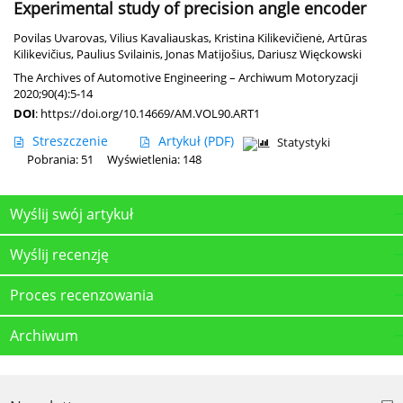
Experimental study of precision angle encoder
Povilas Uvarovas
,
Vilius Kavaliauskas
,
Kristina Kilikevičienė
,
Artūras
Kilikevičius
,
Paulius Svilainis
,
Jonas Matijošius
,
Dariusz Więckowski
The Archives of Automotive Engineering – Archiwum Motoryzacji
2020;90(4):5-14
DOI
:
https://doi.org/10.14669/AM.VOL90.ART1
Streszczenie
Artykuł
(PDF)
Statystyki
Pobrania: 51
Wyświetlenia: 148
Wyślij swój artykuł
Wyślij recenzję
Proces recenzowania
Archiwum