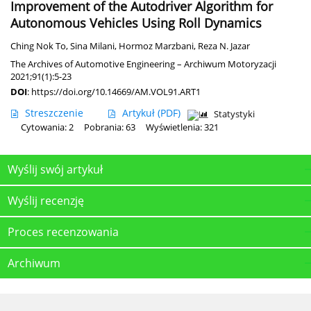
Improvement of the Autodriver Algorithm for
Autonomous Vehicles Using Roll Dynamics
Ching Nok To
,
Sina Milani
,
Hormoz Marzbani
,
Reza N. Jazar
The Archives of Automotive Engineering – Archiwum Motoryzacji
2021;91(1):5-23
DOI
:
https://doi.org/10.14669/AM.VOL91.ART1
Streszczenie
Artykuł
(PDF)
Statystyki
Cytowania: 2
Pobrania: 63
Wyświetlenia: 321
Wyślij swój artykuł
Wyślij recenzję
Proces recenzowania
Archiwum