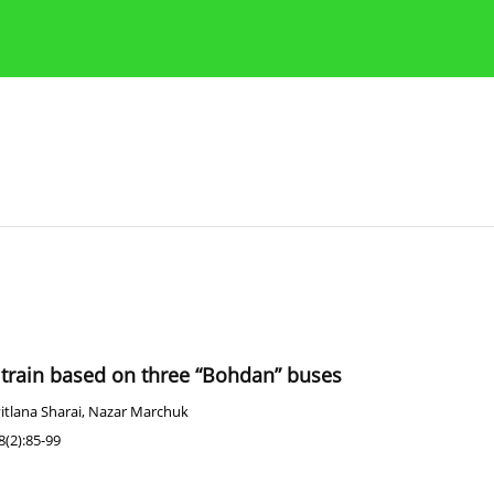
y
Zasady etyki publikacji naukowych
Wskazówki dla aut
 train based on three “Bohdan” buses
itlana Sharai
,
Nazar Marchuk
(2):85-99