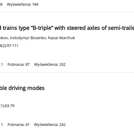
48
Wyświetlenia: 184
rains type “B-triple” with steered axles of semi-traile
nikov
,
Volodymyr Bosenko
,
Nazar Marchuk
4(2):97-111
 1
Pobrania: 87
Wyświetlenia: 332
able driving modes
1):63-79
 1
Pobrania: 41
Wyświetlenia: 242