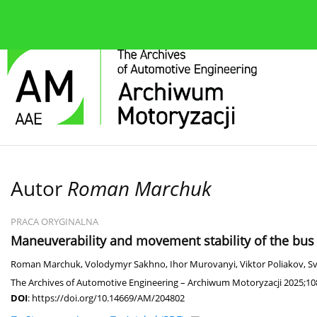
O czasopiśmie
Bieżące wydanie
Zespół redakcyjn
Autor
Roman Marchuk
PRACA ORYGINALNA
Maneuverability and movement stability of the bus
Roman Marchuk
,
Volodymyr Sakhno
,
Ihor Murovanyi
,
Viktor Poliakov
,
Sv
The Archives of Automotive Engineering – Archiwum Motoryzacji 2025;108
DOI
:
https://doi.org/10.14669/AM/204802