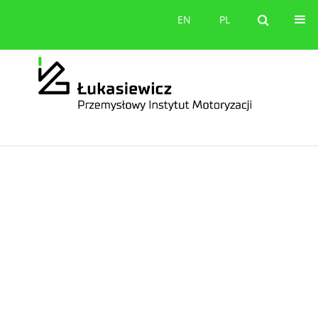
orów
Kontakt
EN
PL
EN
PL