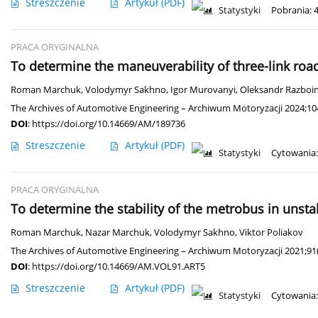
Streszczenie
Artykuł
(PDF)
Statystyki
Pobrania: 
PRACA ORYGINALNA
To determine the maneuverability of three-link road t
Roman Marchuk
,
Volodymyr Sakhno
,
Igor Murovanyi
,
Oleksandr Razboi
The Archives of Automotive Engineering – Archiwum Motoryzacji 2024;10
DOI
:
https://doi.org/10.14669/AM/189736
Streszczenie
Artykuł
(PDF)
Statystyki
Cytowania:
PRACA ORYGINALNA
To determine the stability of the metrobus in unst
Roman Marchuk
,
Nazar Marchuk
,
Volodymyr Sakhno
,
Viktor Poliakov
The Archives of Automotive Engineering – Archiwum Motoryzacji 2021;91(
DOI
:
https://doi.org/10.14669/AM.VOL91.ART5
Streszczenie
Artykuł
(PDF)
Statystyki
Cytowania: