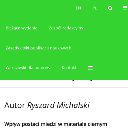
O czasopiśmie
EN
PL
EN
PL
Bieżące wydanie
Zespół redakcyjny
Zasady etyki publikacji naukowych
Wskazówki dla autorów
Kontakt
Autor
Ryszard Michalski
Wpływ postaci miedzi w materiale ciernym