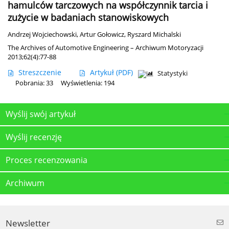
hamulców tarczowych na współczynnik tarcia i
zużycie w badaniach stanowiskowych
Andrzej Wojciechowski
,
Artur Gołowicz
,
Ryszard Michalski
The Archives of Automotive Engineering – Archiwum Motoryzacji
2013;62(4):77-88
Streszczenie
Artykuł
(PDF)
Statystyki
Pobrania: 33
Wyświetlenia: 194
Wyślij swój artykuł
Wyślij recenzję
Proces recenzowania
Archiwum
Newsletter