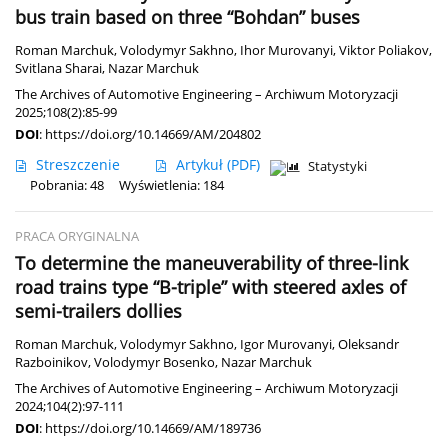
bus train based on three “Bohdan” buses
Roman Marchuk
,
Volodymyr Sakhno
,
Ihor Murovanyi
,
Viktor Poliakov
,
Svitlana Sharai
,
Nazar Marchuk
The Archives of Automotive Engineering – Archiwum Motoryzacji
2025;108(2):85-99
DOI
:
https://doi.org/10.14669/AM/204802
Streszczenie
Artykuł
(PDF)
Statystyki
Pobrania: 48
Wyświetlenia: 184
PRACA ORYGINALNA
To determine the maneuverability of three-link
road trains type “B-triple” with steered axles of
semi-trailers dollies
Roman Marchuk
,
Volodymyr Sakhno
,
Igor Murovanyi
,
Oleksandr
Razboinikov
,
Volodymyr Bosenko
,
Nazar Marchuk
The Archives of Automotive Engineering – Archiwum Motoryzacji
2024;104(2):97-111
DOI
:
https://doi.org/10.14669/AM/189736