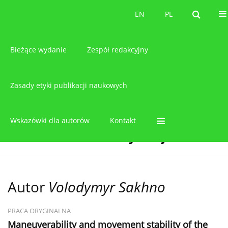
O czasopiśmie
EN
PL
EN
PL
Bieżące wydanie
Zespół redakcyjny
Zasady etyki publikacji naukowych
Wskazówki dla autorów
Kontakt
Autor
Volodymyr Sakhno
PRACA ORYGINALNA
Maneuverability and movement stability of the