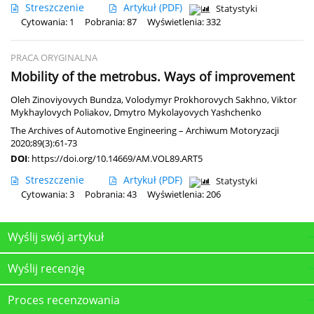
Streszczenie
Artykuł
(PDF)
Statystyki
Cytowania: 1
Pobrania: 87
Wyświetlenia: 332
PRACA ORYGINALNA
Mobility of the metrobus. Ways of improvement
Oleh Zinoviyovych Bundza
,
Volodymyr Prokhorovych Sakhno
,
Viktor
Mykhaylovych Poliakov
,
Dmytro Mykolayovych Yashchenko
The Archives of Automotive Engineering – Archiwum Motoryzacji
2020;89(3):61-73
DOI
:
https://doi.org/10.14669/AM.VOL89.ART5
Streszczenie
Artykuł
(PDF)
Statystyki
Cytowania: 3
Pobrania: 43
Wyświetlenia: 206
Wyślij swój artykuł
Wyślij recenzję
Proces recenzowania