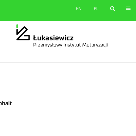
orów
Kontakt
EN
PL
EN
PL
phalt