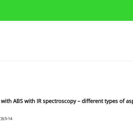
y
Zasady etyki publikacji naukowych
Wskazówki dla aut
 with ABS with IR spectroscopy – different types of as
3):5-14