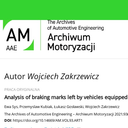
O czasopiśmie
Bieżące wydanie
Zespół redakcyjn
Autor
Wojciech Zakrzewicz
PRACA ORYGINALNA
Analysis of braking marks left by vehicles equipped
Ewa Sys
,
Przemyslaw Kubiak
,
Łukasz Gosławski
,
Wojciech Zakrzewicz
The Archives of Automotive Engineering – Archiwum Motoryzacji 2021;93(
DOI
:
https://doi.org/10.14669/AM.VOL93.ART1