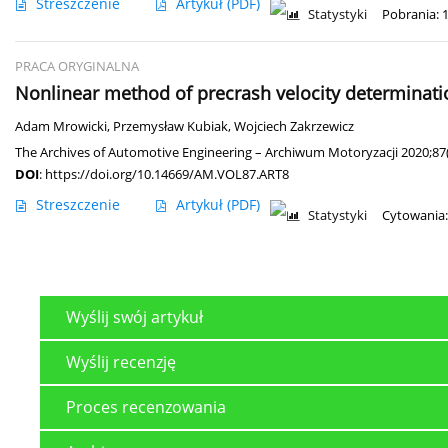
Streszczenie
Artykuł
(PDF)
Statystyki
Pobrania: 
PRACA ORYGINALNA
Nonlinear method of precrash velocity determination
Adam Mrowicki
,
Przemysław Kubiak
,
Wojciech Zakrzewicz
The Archives of Automotive Engineering – Archiwum Motoryzacji 2020;87(
DOI
:
https://doi.org/10.14669/AM.VOL87.ART8
Streszczenie
Artykuł
(PDF)
Statystyki
Cytowania:
Wyślij swój artykuł
Wyślij recenzję
Proces recenzowania