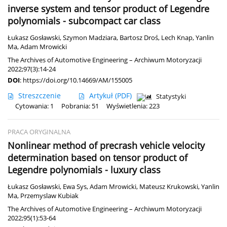
inverse system and tensor product of Legendre
polynomials - subcompact car class
Łukasz Gosławski
,
Szymon Madziara
,
Bartosz Droś
,
Lech Knap
,
Yanlin
Ma
,
Adam Mrowicki
The Archives of Automotive Engineering – Archiwum Motoryzacji
2022;97(3):14-24
DOI
:
https://doi.org/10.14669/AM/155005
Streszczenie
Artykuł
(PDF)
Statystyki
Cytowania: 1
Pobrania: 51
Wyświetlenia: 223
PRACA ORYGINALNA
Nonlinear method of precrash vehicle velocity
determination based on tensor product of
Legendre polynomials - luxury class
Łukasz Gosławski
,
Ewa Sys
,
Adam Mrowicki
,
Mateusz Krukowski
,
Yanlin
Ma
,
Przemyslaw Kubiak
The Archives of Automotive Engineering – Archiwum Motoryzacji
2022;95(1):53-64