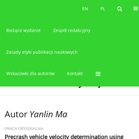
O czasopiśmie
EN
PL
EN
PL
Bieżące wydanie
Zespół redakcyjny
Zasady etyki publikacji naukowych
Wskazówki dla autorów
Kontakt
Autor
Yanlin Ma
PRACA ORYGINALNA
Precrash vehicle velocity determination using