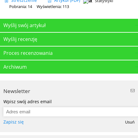
Streszczenie
Artykuł
(PDF)
Statystyki
Pobrania: 14
Wyświetlenia: 113
Wyślij swój artykuł
Wyślij recenzję
Proces recenzowania
Archiwum
Newsletter
Wpisz swój adres email
Zapisz się
Usuń