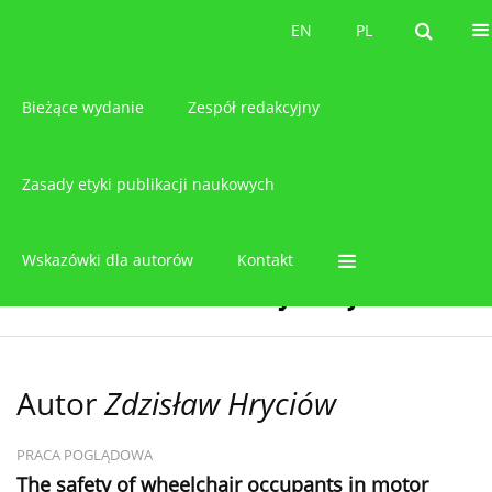
O czasopiśmie
EN
PL
EN
PL
Bieżące wydanie
Zespół redakcyjny
Zasady etyki publikacji naukowych
Wskazówki dla autorów
Kontakt
Autor
Zdzisław Hryciów
PRACA POGLĄDOWA
The safety of wheelchair occupants in motor