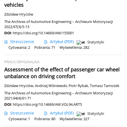
vehicles
Zdzisław Hryciów
The Archives of Automotive Engineering – Archiwum Motoryzacji
2022;97(3):5-13
DOI
:
https://doi.org/10.14669/AM/155001
Streszczenie
Artykuł
(PDF)
Statystyki
Cytowania: 2
Pobrania: 71
Wyświetlenia: 282
PRACA ORYGINALNA
Assessment of the effect of passenger car wheel
unbalance on driving comfort
Zdzisław Hryciów
,
Andrzej Wiśniewski
,
Piotr Rybak
,
Tomasz Tarnożek
The Archives of Automotive Engineering – Archiwum Motoryzacji
2021;94(4):61-71
DOI
:
https://doi.org/10.14669/AM.VOL94.ART5
Streszczenie
Artykuł
(PDF)
Statystyki
Cytowania: 1
Pobrania: 80
Wyświetlenia: 327