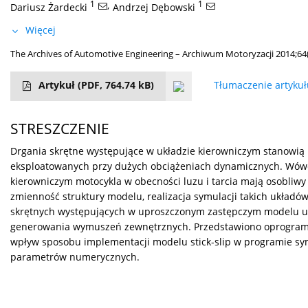
1
,
1
Dariusz Żardecki
Andrzej Dębowski
Więcej
The Archives of Automotive Engineering – Archiwum Motoryzacji 2014;64(
Artykuł
(PDF, 764.74 kB)
Tłumaczenie artyku
STRESZCZENIE
Drgania skrętne występujące w układzie kierowniczym stanowią 
eksploatowanych przy dużych obciążeniach dynamicznych. Wówcza
kierowniczym motocykla w obecności luzu i tarcia mają osobliwy 
zmienność struktury modelu, realizacja symulacji takich układó
skrętnych występujących w uproszczonym zastępczym modelu uk
generowania wymuszeń zewnętrznych. Przedstawiono oprogramow
wpływ sposobu implementacji modelu stick-slip w programie s
parametrów numerycznych.