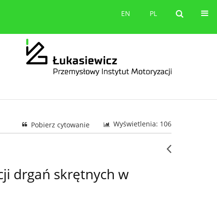
orów
Kontakt
EN
PL
EN
PL
Wyświetlenia: 106
Pobierz cytowanie
ji drgań skrętnych w