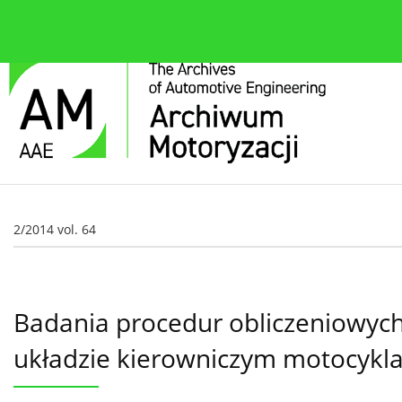
O czasopiśmie
Bieżące wydanie
Zespół redakcyjn
2/2014 vol. 64
Badania procedur obliczeniowyc
układzie kierowniczym motocykla 