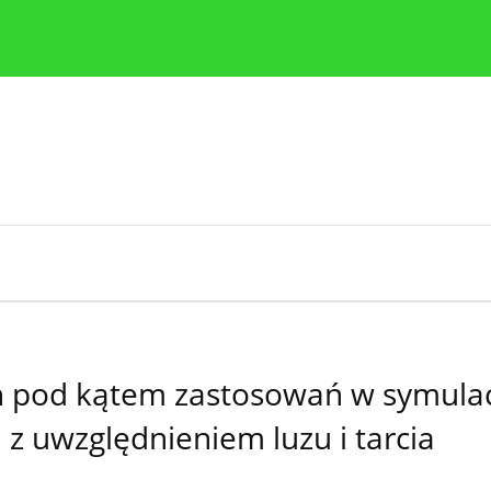
y
Zasady etyki publikacji naukowych
Wskazówki dla aut
h pod kątem zastosowań w symulac
z uwzględnieniem luzu i tarcia