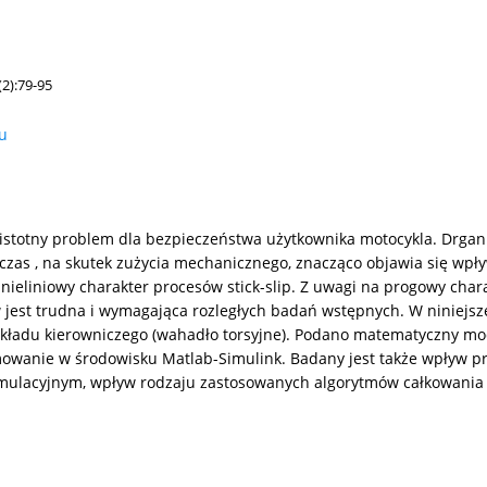
2):79-95
łu
istotny problem dla bezpieczeństwa użytkownika motocykla. Drgan
s , na skutek zużycia mechanicznego, znacząco objawia się wpływ
nieliniowy charakter procesów stick-slip. Z uwagi na progowy chara
w jest trudna i wymagająca rozległych badań wstępnych. W niniejsz
ładu kierowniczego (wahadło torsyjne). Podano matematyczny mod
anie w środowisku Matlab-Simulink. Badany jest także wpływ proc
ymulacyjnym, wpływ rodzaju zastosowanych algorytmów całkowania