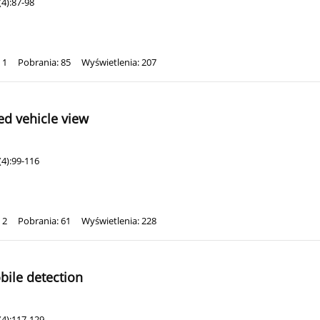
4):87-98
 1
Pobrania: 85
Wyświetlenia: 207
ed vehicle view
4):99-116
 2
Pobrania: 61
Wyświetlenia: 228
ile detection
(4):117-129