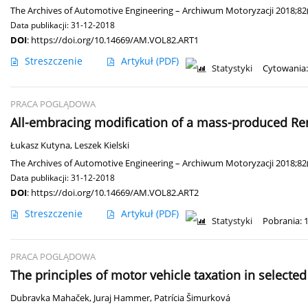
The Archives of Automotive Engineering – Archiwum Motoryzacji 2018;82(
Data publikacji: 31-12-2018
DOI
:
https://doi.org/10.14669/AM.VOL82.ART1
Streszczenie
Artykuł
(PDF)
Statystyki
Cytowania:
PRACA POGLĄDOWA
All-embracing modification of a mass-produced Renau
Łukasz Kutyna
,
Leszek Kielski
The Archives of Automotive Engineering – Archiwum Motoryzacji 2018;82(
Data publikacji: 31-12-2018
DOI
:
https://doi.org/10.14669/AM.VOL82.ART2
Streszczenie
Artykuł
(PDF)
Statystyki
Pobrania: 
PRACA POGLĄDOWA
The principles of motor vehicle taxation in selecte
Dubravka Mahaček
,
Juraj Hammer
,
Patrícia Šimurková