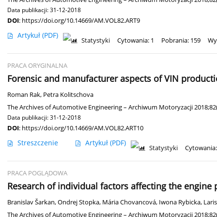
Data publikacji: 31-12-2018
DOI
:
https://doi.org/10.14669/AM.VOL82.ART9
Artykuł
(PDF)
Statystyki
Cytowania: 1
Pobrania: 159
Wyś
PRACA ORYGINALNA
Forensic and manufacturer aspects of VIN producti
Roman Rak
,
Petra Kolitschova
The Archives of Automotive Engineering – Archiwum Motoryzacji 2018;82
Data publikacji: 31-12-2018
DOI
:
https://doi.org/10.14669/AM.VOL82.ART10
Streszczenie
Artykuł
(PDF)
Statystyki
Cytowania:
PRACA POGLĄDOWA
Research of individual factors affecting the engine
Branislav Šarkan
,
Ondrej Stopka
,
Mária Chovancová
,
Iwona Rybicka
,
Lari
The Archives of Automotive Engineering – Archiwum Motoryzacji 2018;82