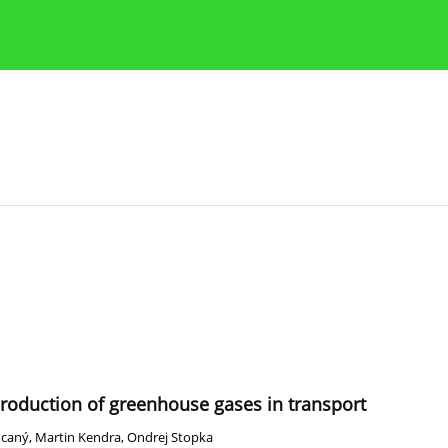
y
Zasady etyki publikacji naukowych
Wskazówki dla aut
production of greenhouse gases in transport
úcaný
,
Martin Kendra
,
Ondrej Stopka