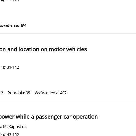
wietlenia: 494
on and location on motor vehicles
(4):131-142
 2
Pobrania: 95
Wyświetlenia: 407
 power while a passenger car operation
sa M. Kapustina
(4):143-152