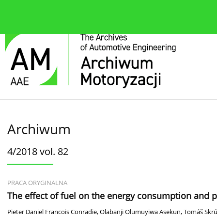
O czasopiśmie
Bieżące wydanie
Zespół redakcyjn
Archiwum
4/2018 vol. 82
PRACA ORYGINALNA
The effect of fuel on the energy consumption and 
Pieter Daniel Francois Conradie
,
Olabanji Olumuyiwa Asekun
,
Tomáš Skr