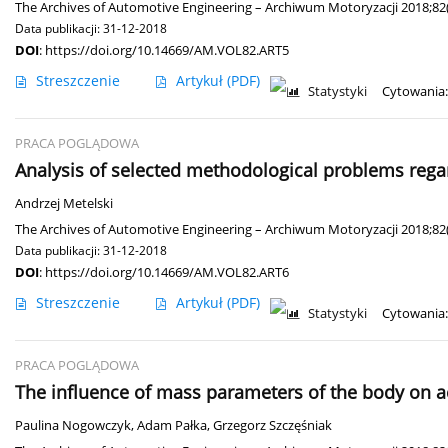
The Archives of Automotive Engineering – Archiwum Motoryzacji 2018;82(
Data publikacji: 31-12-2018
DOI
:
https://doi.org/10.14669/AM.VOL82.ART5
Streszczenie
Artykuł
(PDF)
Statystyki
Cytowania:
PRACA POGLĄDOWA
Analysis of selected methodological problems regard
Andrzej Metelski
The Archives of Automotive Engineering – Archiwum Motoryzacji 2018;82(
Data publikacji: 31-12-2018
DOI
:
https://doi.org/10.14669/AM.VOL82.ART6
Streszczenie
Artykuł
(PDF)
Statystyki
Cytowania:
PRACA POGLĄDOWA
The influence of mass parameters of the body on acti
Paulina Nogowczyk
,
Adam Pałka
,
Grzegorz Szczęśniak