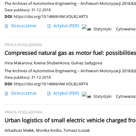
The Archives of Automotive Engineering – Archiwum Motoryzacji 2018;82(
Data publikacji: 31-12-2018
DOI
:
https://doi.org/10.14669/AM.VOL82.ART3
Streszczenie
Artykuł
(PDF)
Statystyki
Cytowania:
PRACA POGLĄDOWA
Compressed natural gas as motor fuel: possibilitie
Irina Makarova
,
Ksenia Shubenkova
,
Gulnaz Sadygova
The Archives of Automotive Engineering – Archiwum Motoryzacji 2018;82(
Data publikacji: 31-12-2018
DOI
:
https://doi.org/10.14669/AM.VOL82.ART4
Streszczenie
Artykuł
(PDF)
Statystyki
Cytowania:
PRACA POGLĄDOWA
Urban logistics of small electric vehicle charged fr
Arkadiusz Małek
,
Monika Kośko
,
Tomasz Łusiak