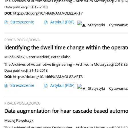
The Archives of Automotive Engineering – Archiwum Motoryzacji 2018;82(
Data publikacji: 31-12-2018
DOI
:
https://doi.org/10.14669/AM.VOL82.ART7
Streszczenie
Artykuł
(PDF)
Statystyki
Cytowania:
PRACA POGLĄDOWA
Identifying the dwell time change within the operat
Miloš Poliak
,
Peter Medviď
,
Peter Blaho
The Archives of Automotive Engineering – Archiwum Motoryzacji 2018;82(
Data publikacji: 31-12-2018
DOI
:
https://doi.org/10.14669/AM.VOL82.ART8
Streszczenie
Artykuł
(PDF)
Statystyki
Cytowania:
PRACA POGLĄDOWA
Data augmentation for haar cascade based automob
Maciej Pawełczyk
The Archives of Automotive Engineering – Archiwum Motoryzacji 2018;82