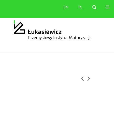
orów
Kontakt
EN
PL
EN
PL