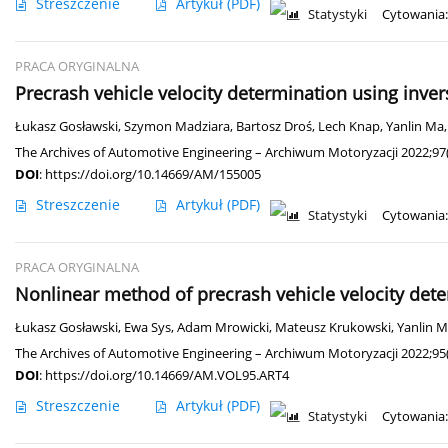
Streszczenie
Artykuł
(PDF)
Statystyki
Cytowania:
PRACA ORYGINALNA
Precrash vehicle velocity determination using inv
Łukasz Gosławski
,
Szymon Madziara
,
Bartosz Droś
,
Lech Knap
,
Yanlin Ma
The Archives of Automotive Engineering – Archiwum Motoryzacji 2022;97(
DOI
:
https://doi.org/10.14669/AM/155005
Streszczenie
Artykuł
(PDF)
Statystyki
Cytowania:
PRACA ORYGINALNA
Nonlinear method of precrash vehicle velocity dete
Łukasz Gosławski
,
Ewa Sys
,
Adam Mrowicki
,
Mateusz Krukowski
,
Yanlin 
The Archives of Automotive Engineering – Archiwum Motoryzacji 2022;95(
DOI
:
https://doi.org/10.14669/AM.VOL95.ART4
Streszczenie
Artykuł
(PDF)
Statystyki
Cytowania: