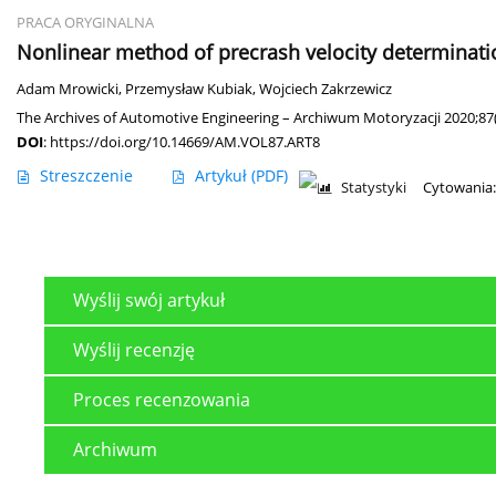
PRACA ORYGINALNA
Nonlinear method of precrash velocity determination
Adam Mrowicki
,
Przemysław Kubiak
,
Wojciech Zakrzewicz
The Archives of Automotive Engineering – Archiwum Motoryzacji 2020;87(
DOI
:
https://doi.org/10.14669/AM.VOL87.ART8
Streszczenie
Artykuł
(PDF)
Statystyki
Cytowania:
Wyślij swój artykuł
Wyślij recenzję
Proces recenzowania
Archiwum