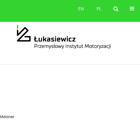
orów
Kontakt
EN
PL
EN
PL
 Meisner