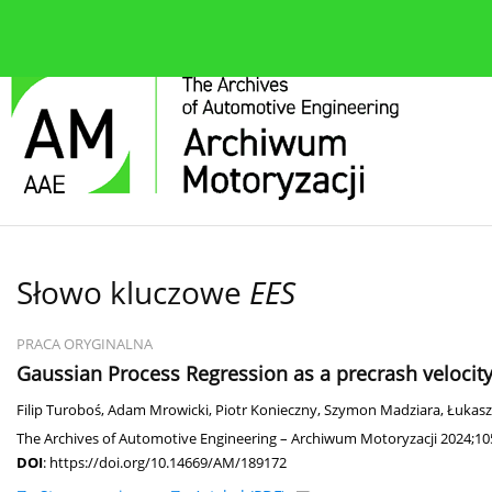
O czasopiśmie
Bieżące wydanie
Zespół redakcyjn
Słowo kluczowe
EES
PRACA ORYGINALNA
Gaussian Process Regression as a precrash veloci
Filip Turoboś
,
Adam Mrowicki
,
Piotr Konieczny
,
Szymon Madziara
,
Łukasz
The Archives of Automotive Engineering – Archiwum Motoryzacji 2024;105
DOI
:
https://doi.org/10.14669/AM/189172