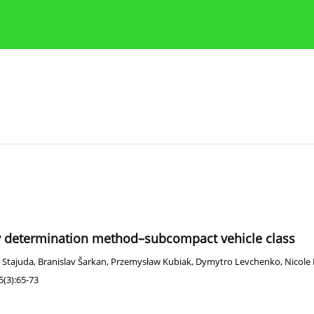
y
Zasady etyki publikacji naukowych
Wskazówki dla aut
ty determination method–subcompact vehicle class
 Stajuda
,
Branislav Šarkan
,
Przemysław Kubiak
,
Dymytro Levchenko
,
Nicole
(3):65-73