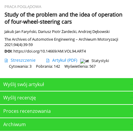
PRACA POGLĄDOWA
Study of the problem and the idea of operation
of four-wheel-steering cars
Jakub Jan Faryński
,
Dariusz Piotr Żardecki
,
Andrzej Dębowski
The Archives of Automotive Engineering – Archiwum Motoryzacji
2021;94(4):39-59
DOI
:
https://doi.org/10.14669/AM.VOL94.ART4
Streszczenie
Artykuł
(PDF)
Statystyki
Cytowania: 3
Pobrania: 142
Wyświetlenia: 567
Wyślij swój artykuł
Wyślij recenzję
Proces recenzowania
Archiwum