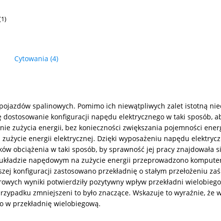
(1)
Cytowania
(4)
pojazdów spalinowych. Pomimo ich niewątpliwych zalet istotną nied
ię dostosowanie konfiguracji napędu elektrycznego w taki sposób, 
ie zużycia energii, bez konieczności zwiększania pojemności energ
zużycie energii elektrycznej. Dzięki wyposażeniu napędu elektryc
 obciążenia w taki sposób, by sprawność jej pracy znajdowała si
w układzie napędowym na zużycie energii przeprowadzono komput
wszej konfiguracji zastosowano przekładnię o stałym przełożeniu zaś
owych wyniki potwierdziły pozytywny wpływ przekładni wielobiegow
przypadku zmniejszeni to było znaczące. Wskazuje to wyraźnie, ż
o w przekładnię wielobiegową.