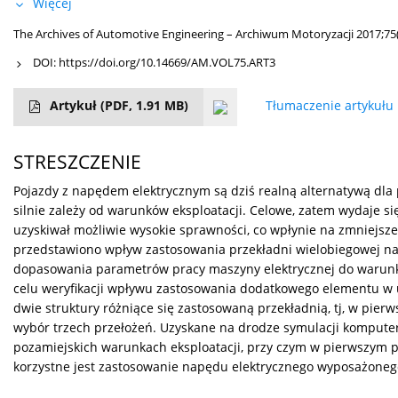
Więcej
The Archives of Automotive Engineering – Archiwum Motoryzacji 2017;75
DOI:
https://doi.org/10.14669/AM.VOL75.ART3
Artykuł
(PDF, 1.91 MB)
Tłumaczenie artykułu
STRESZCZENIE
Pojazdy z napędem elektrycznym są dziś realną alternatywą dla 
silnie zależy od warunków eksploatacji. Celowe, zatem wydaje s
uzyskiwał możliwie wysokie sprawności, co wpłynie na zmniejszen
przedstawiono wpływ zastosowania przekładni wielobiegowej na 
dopasowania parametrów pracy maszyny elektrycznej do warunków
celu weryfikacji wpływu zastosowania dodatkowego elementu 
dwie struktury różniące się zastosowaną przekładnią, tj, w pier
wybór trzech przełożeń. Uzyskane na drodze symulacji komputer
pozamiejskich warunkach eksploatacji, przy czym w pierwszym 
korzystne jest zastosowanie napędu elektrycznego wyposażoneg