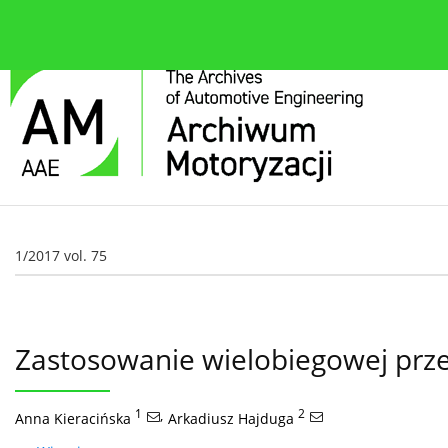
O czasopiśmie
Bieżące wydanie
Zespół redakcyjn
1/2017 vol. 75
Zastosowanie wielobiegowej prz
1
,
2
Anna Kieracińska
Arkadiusz Hajduga