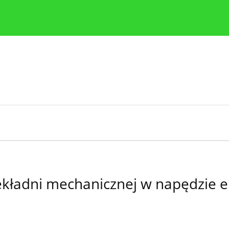
y
Zasady etyki publikacji naukowych
Wskazówki dla aut
ekładni mechanicznej w napędzie 