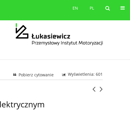
orów
Kontakt
EN
PL
EN
PL
Wyświetlenia: 601
Pobierz cytowanie
elektrycznym