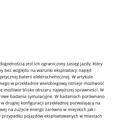
ogodnością jest ich ograniczony zasięg jazdy, który
aby bez względu na warunki eksploatacji napęd
etycznej baterii elektrochemicznej. W artykule
znego w przekładnie wielobiegową istnieje możliwość
ę możliwie blisko obszaru najwyższej sprawności. W
erowe badania symulacyjne. W badaniach porównano
 w drugiej konfiguracji przekładnię pozwalającą na
ej na zużycie energii zarówno w miejskich jak i
e w przypadku pojazdów eksploatowanych w miastach