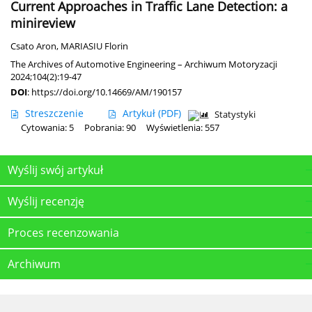
Current Approaches in Traffic Lane Detection: a
minireview
Csato Aron
,
MARIASIU Florin
The Archives of Automotive Engineering – Archiwum Motoryzacji
2024;104(2):19-47
DOI
:
https://doi.org/10.14669/AM/190157
Streszczenie
Artykuł
(PDF)
Statystyki
Cytowania: 5
Pobrania: 90
Wyświetlenia: 557
Wyślij swój artykuł
Wyślij recenzję
Proces recenzowania
Archiwum