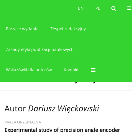
O czasopiśmie
EN
PL
EN
PL
Bieżące wydanie
Zespół redakcyjny
Zasady etyki publikacji naukowych
Wskazówki dla autorów
Kontakt
Autor
Dariusz Więckowski
PRACA ORYGINALNA
Experimental study of precision angle encoder