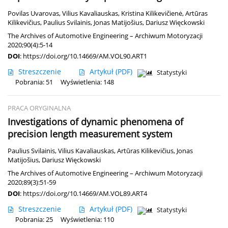
Povilas Uvarovas
,
Vilius Kavaliauskas
,
Kristina Kilikevičienė
,
Artūras
Kilikevičius
,
Paulius Svilainis
,
Jonas Matijošius
,
Dariusz Więckowski
The Archives of Automotive Engineering – Archiwum Motoryzacji
2020;90(4):5-14
DOI
:
https://doi.org/10.14669/AM.VOL90.ART1
Streszczenie
Artykuł
(PDF)
Statystyki
Pobrania: 51
Wyświetlenia: 148
PRACA ORYGINALNA
Investigations of dynamic phenomena of
precision length measurement system
Paulius Svilainis
,
Vilius Kavaliauskas
,
Artūras Kilikevičius
,
Jonas
Matijošius
,
Dariusz Więckowski
The Archives of Automotive Engineering – Archiwum Motoryzacji
2020;89(3):51-59
DOI
:
https://doi.org/10.14669/AM.VOL89.ART4
Streszczenie
Artykuł
(PDF)
Statystyki
Pobrania: 25
Wyświetlenia: 110