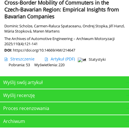
Cross-Border Mobility of Commuters in the
Czech-Bavarian Region: Empirical Insights from
Bavarian Companies
Dominic Scholze
,
Carmen-Raluca Spataceanu
,
Ondrej Stopka
,
Jiří Hanzl
,
Mária Stopková
,
Maren Martens
The Archives of Automotive Engineering – Archiwum Motoryzacji
2025;110(4):121-141
DOI
:
https://doi.org/10.14669/AM/214647
Streszczenie
Artykuł
(PDF)
Statystyki
Pobrania: 53
Wyświetlenia: 220
Wyślij swój artykuł
Wyślij recenzję
Proces recenzowania
Archiwum