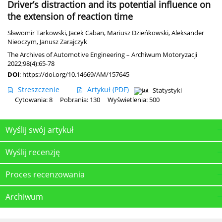
Driver’s distraction and its potential influence on
the extension of reaction time
Sławomir Tarkowski
,
Jacek Caban
,
Mariusz Dzieńkowski
,
Aleksander
Nieoczym
,
Janusz Zarajczyk
The Archives of Automotive Engineering – Archiwum Motoryzacji
2022;98(4):65-78
DOI
:
https://doi.org/10.14669/AM/157645
Streszczenie
Artykuł
(PDF)
Statystyki
Cytowania: 8
Pobrania: 130
Wyświetlenia: 500
Wyślij swój artykuł
Wyślij recenzję
Proces recenzowania
Archiwum