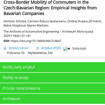
Cross-Border Mobility of Commuters in the
Czech-Bavarian Region: Empirical Insights from
Bavarian Companies
Dominic Scholze
,
Carmen-Raluca Spataceanu
,
Ondrej Stopka
,
Jiří Hanzl
,
Mária Stopková
,
Maren Martens
The Archives of Automotive Engineering – Archiwum Motoryzacji
2025;110(4):121-141
DOI
:
https://doi.org/10.14669/AM/214647
Streszczenie
Artykuł
(PDF)
Statystyki
Pobrania: 53
Wyświetlenia: 220
Wyślij swój artykuł
Wyślij recenzję
Proces recenzowania
Archiwum