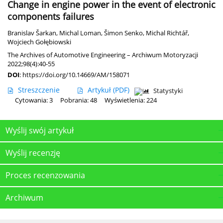
Change in engine power in the event of electronic
components failures
Branislav Šarkan
,
Michal Loman
,
Šimon Senko
,
Michal Richtář
,
Wojciech Gołębiowski
The Archives of Automotive Engineering – Archiwum Motoryzacji
2022;98(4):40-55
DOI
:
https://doi.org/10.14669/AM/158071
Streszczenie
Artykuł
(PDF)
Statystyki
Cytowania: 3
Pobrania: 48
Wyświetlenia: 224
Wyślij swój artykuł
Wyślij recenzję
Proces recenzowania
Archiwum