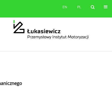
orów
Kontakt
EN
PL
EN
PL
hanicznego