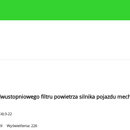
y
Zasady etyki publikacji naukowych
Wskazówki dla aut
dwustopniowego filtru powietrza silnika pojazdu mec
4):3-22
89
Wyświetlenia: 226