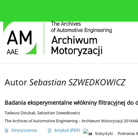
O czasopiśmie
Bieżące wydanie
Zespół redakcyjn
Autor
Sebastian SZWEDKOWICZ
Badania eksperymentalne włókniny filtracyjnej do 
Tadeusz Dziubak
,
Sebastian Szwedkowicz
The Archives of Automotive Engineering – Archiwum Motoryzacji 2014;66(
Streszczenie
Artykuł
(PDF)
Statystyki
Pobrania: 