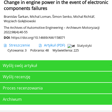
Change in engine power in the event of electronic
components failures
Branislav Šarkan
,
Michal Loman
,
Šimon Senko
,
Michal Richtář
,
Wojciech Gołębiowski
The Archives of Automotive Engineering – Archiwum Motoryzacji
2022;98(4):40-55
DOI
:
https://doi.org/10.14669/AM/158071
Streszczenie
Artykuł
(PDF)
Statystyki
Cytowania: 3
Pobrania: 48
Wyświetlenia: 225
Wyślij swój artykuł
Wyślij recenzję
Proces recenzowania
Archiwum