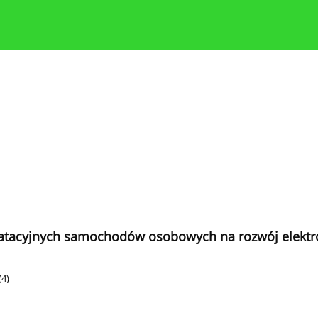
y
Zasady etyki publikacji naukowych
Wskazówki dla aut
tacyjnych samochodów osobowych na rozwój elektr
(4)