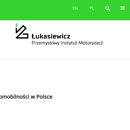
orów
Kontakt
EN
PL
EN
PL
omobilności w Polsce