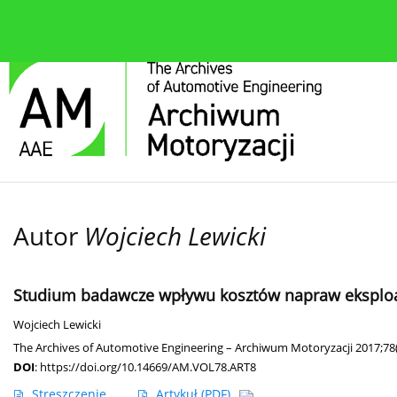
O czasopiśmie
Bieżące wydanie
Zespół redakcyjn
Autor
Wojciech Lewicki
Studium badawcze wpływu kosztów napraw eksploa
Wojciech Lewicki
The Archives of Automotive Engineering – Archiwum Motoryzacji 2017;78
DOI
:
https://doi.org/10.14669/AM.VOL78.ART8
Streszczenie
Artykuł
(PDF)