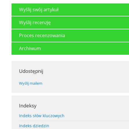
Wyślij swój artykuł
Wyślij recenzję
Proces recenzowania
Archiwum
Udostępnij
Wyślij mailem
Indeksy
Indeks słów kluczowych
Indeks dziedzin