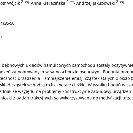
2
,
2
,
2
iotr Wójcik
Anna Kieracińska
Andrzej Jakubowski
1):35-50
łu
ch i bębnowych układów hamulcowych samochodu zostały pozytywni
urządzeń zamontowanych w samo¬chodzie osobowym. Badania prze
zność urządzenia – zmniejszenie emisji cząstek stałych o około (5
skład cząstek wchodzą m.in. metale ciężkie. W wyniku badań w cz
ednak ze względu na problemy konstrukcyjne zabudowy urządzeń w 
ski z badań trakcyjnych są wykorzystywane do modyfikacji urządz