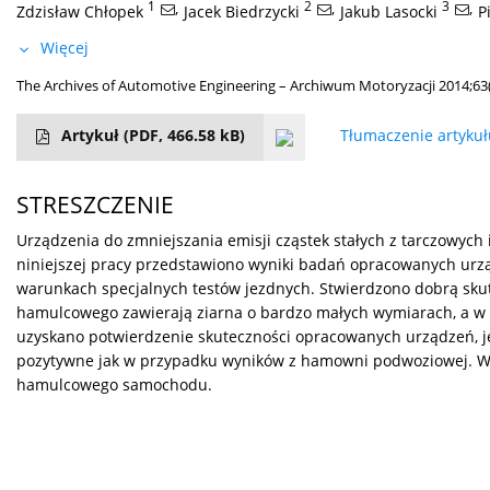
1
,
2
,
3
,
Zdzisław Chłopek
Jacek Biedrzycki
Jakub Lasocki
P
Więcej
The Archives of Automotive Engineering – Archiwum Motoryzacji 2014;63(
Artykuł
(PDF, 466.58 kB)
Tłumaczenie artyku
STRESZCZENIE
Urządzenia do zmniejszania emisji cząstek stałych z tarczowy
niniejszej pracy przedstawiono wyniki badań opracowanych 
warunkach specjalnych testów jezdnych. Stwierdzono dobrą skutec
hamulcowego zawierają ziarna o bardzo małych wymiarach, a w 
uzyskano potwierdzenie skuteczności opracowanych urządzeń, j
pozytywne jak w przypadku wyników z hamowni podwoziowej. Wnio
hamulcowego samochodu.