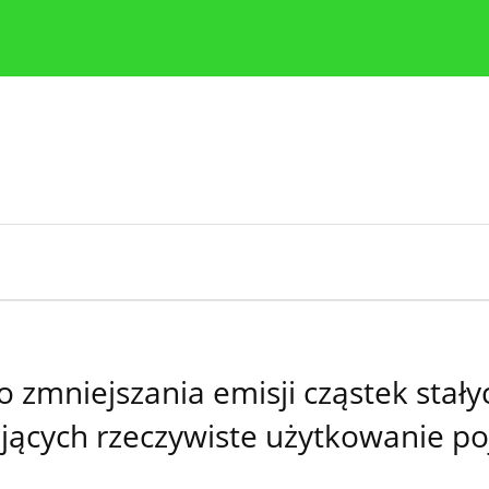
y
Zasady etyki publikacji naukowych
Wskazówki dla aut
o zmniejszania emisji cząstek sta
cych rzeczywiste użytkowanie po