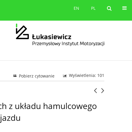
orów
Kontakt
EN
PL
EN
PL
Wyświetlenia: 101
Pobierz cytowanie
łych z układu hamulcowego
jazdu