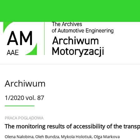
O czasopiśmie
Bieżące wydanie
Zespół redakcyjn
Archiwum
1/2020 vol. 87
PRACA POGLĄDOWA
The monitoring results of accessibility of the transp
Olena Nalobina
,
Oleh Bundza
,
Mykola Holotiuk
,
Olga Markova