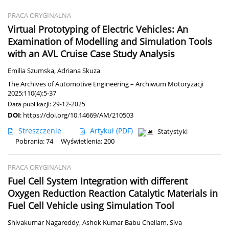
PRACA ORYGINALNA
Virtual Prototyping of Electric Vehicles: An
Examination of Modelling and Simulation Tools
with an AVL Cruise Case Study Analysis
Emilia Szumska
,
Adriana Skuza
The Archives of Automotive Engineering – Archiwum Motoryzacji
2025;110(4):5-37
Data publikacji: 29-12-2025
DOI
:
https://doi.org/10.14669/AM/210503
Streszczenie
Artykuł
(PDF)
Statystyki
Pobrania: 74
Wyświetlenia: 200
PRACA ORYGINALNA
Fuel Cell System Integration with different
Oxygen Reduction Reaction Catalytic Materials in
Fuel Cell Vehicle using Simulation Tool
Shivakumar Nagareddy
,
Ashok Kumar Babu Chellam
,
Siva