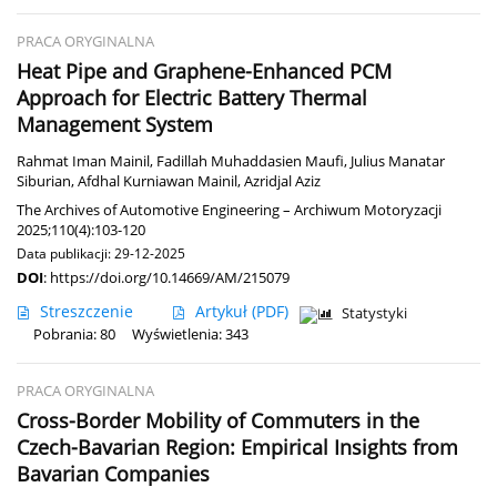
PRACA ORYGINALNA
Heat Pipe and Graphene-Enhanced PCM
Approach for Electric Battery Thermal
Management System
Rahmat Iman Mainil
,
Fadillah Muhaddasien Maufi
,
Julius Manatar
Siburian
,
Afdhal Kurniawan Mainil
,
Azridjal Aziz
The Archives of Automotive Engineering – Archiwum Motoryzacji
2025;110(4):103-120
Data publikacji: 29-12-2025
DOI
:
https://doi.org/10.14669/AM/215079
Streszczenie
Artykuł
(PDF)
Statystyki
Pobrania: 80
Wyświetlenia: 343
PRACA ORYGINALNA
Cross-Border Mobility of Commuters in the
Czech-Bavarian Region: Empirical Insights from
Bavarian Companies