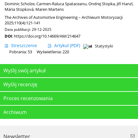
Dominic Scholze
,
Carmen-Raluca Spataceanu
,
Ondrej Stopka
,
Jiří Hanzl
,
Mária Stopková
,
Maren Martens
The Archives of Automotive Engineering – Archiwum Motoryzacji
2025;110(4):121-141
Data publikacji: 29-12-2025
DOI
:
https://doi.org/10.14669/AM/214647
Streszczenie
Artykuł
(PDF)
Statystyki
Pobrania: 53
Wyświetlenia: 220
Wyślij swój artykuł
Wyślij recenzję
Proces recenzowania
Archiwum
Newsletter