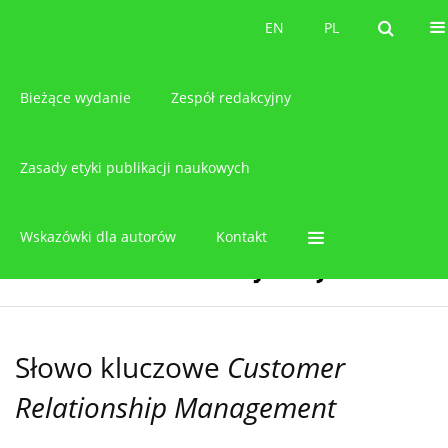
O czasopiśmie
EN
PL
EN
PL
Bieżące wydanie
Zespół redakcyjny
Zasady etyki publikacji naukowych
Wskazówki dla autorów
Kontakt
Słowo kluczowe
Customer
Relationship Management