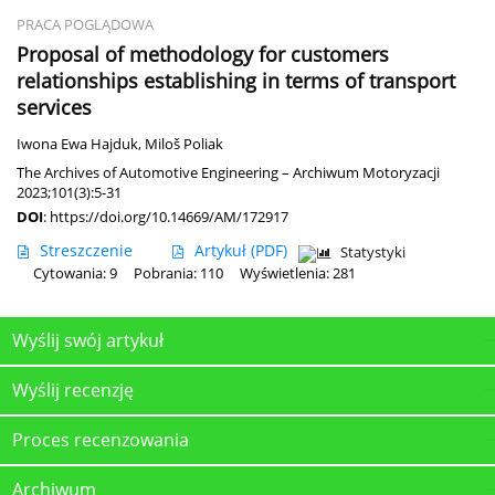
PRACA POGLĄDOWA
Proposal of methodology for customers
relationships establishing in terms of transport
services
Iwona Ewa Hajduk
,
Miloš Poliak
The Archives of Automotive Engineering – Archiwum Motoryzacji
2023;101(3):5-31
DOI
:
https://doi.org/10.14669/AM/172917
Streszczenie
Artykuł
(PDF)
Statystyki
Cytowania: 9
Pobrania: 110
Wyświetlenia: 281
Wyślij swój artykuł
Wyślij recenzję
Proces recenzowania
Archiwum