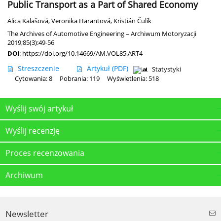
Public Transport as a Part of Shared Economy
Alica Kalašová
,
Veronika Harantová
,
Kristián Čulík
The Archives of Automotive Engineering – Archiwum Motoryzacji
2019;85(3):49-56
DOI
:
https://doi.org/10.14669/AM.VOL85.ART4
Streszczenie
Artykuł
(PDF)
Statystyki
Cytowania: 8
Pobrania: 119
Wyświetlenia: 518
Wyślij swój artykuł
Wyślij recenzję
Proces recenzowania
Archiwum
Newsletter