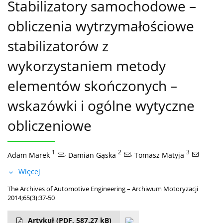
Stabilizatory samochodowe –
obliczenia wytrzymałościowe
stabilizatorów z
wykorzystaniem metody
elementów skończonych –
wskazówki i ogólne wytyczne
obliczeniowe
1
,
2
,
3
Adam Marek
Damian Gąska
Tomasz Matyja
Więcej
The Archives of Automotive Engineering – Archiwum Motoryzacji
2014;65(3):37-50
Artykuł
(PDF, 587.27 kB)