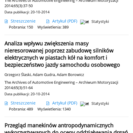
The Archives of Automotive Engineering – Archiwum Motoryzacji
2014;65(3):37-50
Data publikacji: 20-10-2014
Streszczenie
Artykuł
(PDF)
Statystyki
Pobrania: 150
Wyświetlenia: 389
Analiza wpływu zwiększenia masy
nieresorowanej poprzez zabudowę silników
elektrycznych w piastach kół na komfort i
bezpieczeństwo jazdy samochodu osobowego
Grzegorz Ślaski
,
Adam Gudra
,
Adam Borowicz
The Archives of Automotive Engineering – Archiwum Motoryzacji
2014;65(3):51-64
Data publikacji: 20-10-2014
Streszczenie
Artykuł
(PDF)
Statystyki
Pobrania: 489
Wyświetlenia: 1340
Przegląd manekinów antropodynamicznych
wykorzystywanych do oceny oddziaływania drgań