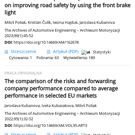
on improving road safety by using the front brake
light
Miloš Poliak
,
Kristián Čulík
,
Iwona Hajduk
,
Jaroslava Kubanova
The Archives of Automotive Engineering – Archiwum Motoryzacji
2023;99(1):45-52
DOI
:
https://doi.org/10.14669/AM/162678
Streszczenie
Artykuł
(PDF)
Statystyki
Cytowania: 1
Pobrania: 63
Wyświetlenia: 189
PRACA ORYGINALNA
The comparison of the risks and forwarding
company performance compared to average
performance in selected EU markets
Jaroslava Kubanova
,
Iveta Kubasakova
,
Miloš Poliak
The Archives of Automotive Engineering – Archiwum Motoryzacji
2022;95(1):32-52
DOI
:
https://doi.org/10.14669/AM.VOL95.ART3
Streszczenie
Artykuł
(PDF)