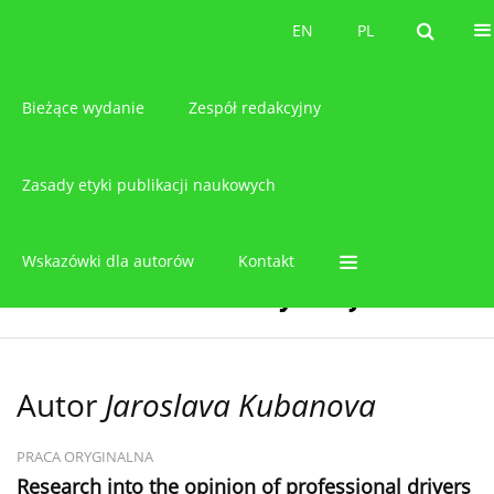
O czasopiśmie
EN
PL
EN
PL
Bieżące wydanie
Zespół redakcyjny
Zasady etyki publikacji naukowych
Wskazówki dla autorów
Kontakt
Autor
Jaroslava Kubanova
PRACA ORYGINALNA
Research into the opinion of professional drivers