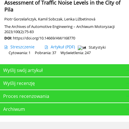
Assessment of Traffic Noise Levels in the City of
Pila
Piotr Gorzelańczyk
,
Kamil Sobczak
,
Lenka Ližbetinová
The Archives of Automotive Engineering – Archiwum Motoryzacji
2023;100(2):75-83
DOI
:
https://doi.org/10.14669/AM/168770
Streszczenie
Artykuł
(PDF)
Statystyki
Cytowania: 1
Pobrania: 37
Wyświetlenia: 247
Wyślij swój artykuł
Wyślij recenzję
Proces recenzowania
Archiwum